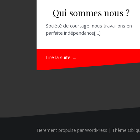
Qui sommes nous ?
Société de courtage, nous travaillons en
parfaite indépendance[…]
Lire la suite →
Fièrement propulsé par WordPress
|
Thème
Obliq