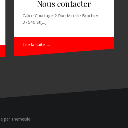
Nous contacter
Calice Courtage 2 Rue Mireille Brochier
37540 St[…]
Lire la suite →
ue
par Themeisle